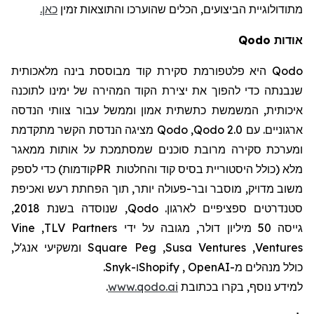
מתודולוגיית
הביצועים
, הכלים שהוערכו והתוצאות זמין
כאן.
אודות
Qodo
Qodo
היא פלטפורמת סקירת קוד מבוססת בינה מלאכותית
שנבנתה כדי להפוך את יצירת הקוד המהירה של ימינו לתוכנה
איכותית, המשמשת כתשתית אמון וממשל עבור צוותי הנדסה
ארגוניים. עם
Qodo 2.0
,
Qodo
מציגה הנדסת הקשר מתקדמת
ומערכת סקירה מרובת סוכנים שמסתמכת על אותות ממאגר
מלא (כולל היסטוריית בסיס קוד והחלטות
PR
קודמות) כדי לספק
משוב מדויק, מוסבר ובר-פעולה יותר, תוך הפחתת רעש ואכיפת
סטנדרטים ספציפיים לארגון.
Qodo
, שנוסדה בשנת 2018,
גייסה 50 מיליון דולר, מגובה על ידי
TLV Partners
,
Vine
Ventures
,
Susa Ventures
,
Square Peg
ומשקיעי אנג'ל,
כולל מנהלים מ-
OpenAI
,
Shopify
ו-
Snyk
.
למידע נוסף, בקרו
בכתובת
www.qodo.ai
.