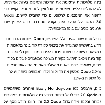
בינה מלאכותית שתאמת את האיכות ותתפוס בעיות אמיתיות,
לא למודלים כלליים שמסמנים
הכל
ואין להם מספיק הקשר כדי
להפוך את הממצאים לרלוונטיים כדי שיובילו ליישום.
Qodo
2.0
מגשר על הפער הזה, וקובע סטנדרט חדש לאופן שבו
ארגונים בונים עם בינה מלאכותית".
כדי להוכיח שההישגים הללו אמיתיים,
Qodo
פיתחה מבחן מדד
חדש בתעשייה שמעריך את ביצועי סקירת קוד בינה מלאכותית
במציאת בעיות קריטיות והפרות כללים. המדד בוחן כלי סקירת
קוד בינה מלאכותית על בקשות משיכה ממאגרים פעילים בקוד
פתוח, שהוזרקו להם באגים מהעולם האמיתי. התוצאות מראות
ש-
Qodo 2.0
מספק את הדיוק והזיכרון הגבוהים ביותר, ועולה
על חלופות ב-11%.
כיום, ארגונים כמו
Monday.com
,
Box
ואחרים משתמשים
ב-
Qodo
2.0 כדי לנהל פיתוח בסיוע בינה מלאכותית במהירות
גבוהה ובקנה מידה גדול.
Qodo
2.0 זמין היום. מידע נוסף על