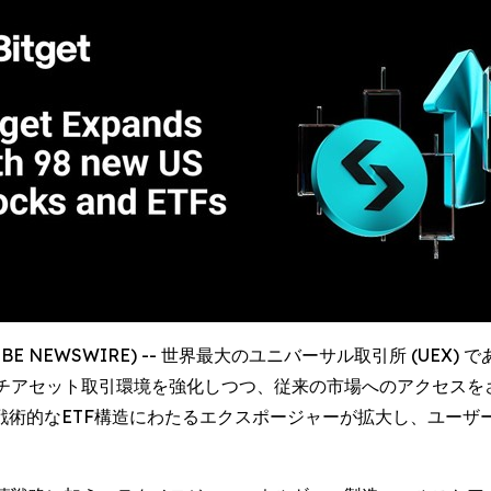
LOBE NEWSWIRE) -- 世界最大のユニバーサル取引所 (UEX) 
、マルチアセット取引環境を強化しつつ、従来の市場へのアクセス
戦術的なETF構造にわたるエクスポージャーが拡大し、ユーザ