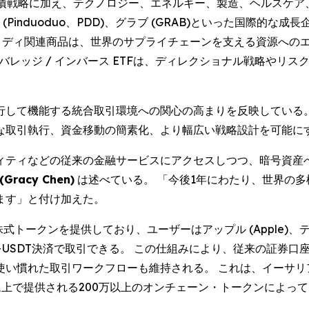
国債戦略に加え、テクノロジー、エネルギー、製造、ヘルスケ
ゥオ (Pinduoduo、PDD)、グラブ (GRAB)といった国際的な成
コモディディ関連商品は、世界のサプライチェーンを支える資源への
レバレッジ / インバース ETFは、ディレクショナル戦略や
行して機能する統合取引環境への関心の高まりを反映している。
な取引執行、資金移動の簡素化、より幅広い戦略設計を可能に
ィティなどの従来の金融サービスにアクセスしつつ、暗号資産
acy Chen)
は述べている。 「今後1年にわたり、世界の
ます」と付け加えた。
クンを提供しており、ユーザーはアップル (Apple)、テスラ (
の株式をUSDT決済で取引できる。 この仕組みにより、従来の証
れた取引ワークフローも維持される。 これは、イーサリアム (Et
のエコシステム上で提供される200万以上のオンチェーン・トークン