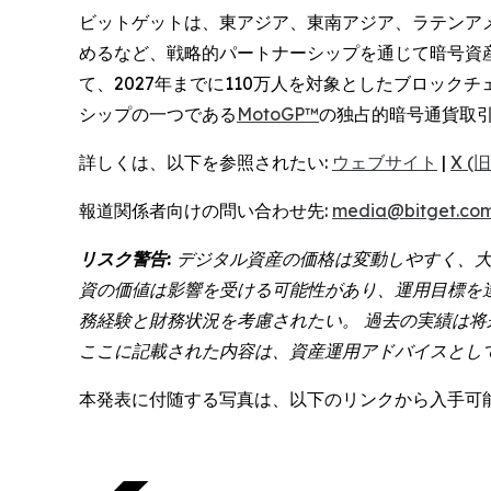
ビットゲットは、東アジア、東南アジア、ラテンア
めるなど、戦略的パートナーシップを通じて暗号資
て、2027年までに110万人を対象としたブロッ
シップの一つである
MotoGP™
の独占的暗号通貨取
詳しくは、以下を参照されたい:
ウェブサイト
|
X (旧
報道関係者向けの問い合わせ先:
media@bitget.co
リスク警告:
デジタル資産の価格は変動しやすく、大
資の価値は影響を受ける可能性があり、運用目標を
務経験と財務状況を考慮されたい。 過去の実績は
ここに記載された内容は、資産運用アドバイスとし
本発表に付随する写真は、以下のリンクから入手可能