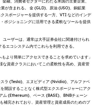
ア、金融、消費者セクターにわたる米国の主要企業、
長企業が含まれる。 金 (GLD)、原油 (USO)、銅鉱業
エクスポージャーを提供する一方、VTI などのインデ
リスク・ポジショニングに活用できる柔軟なツールを提供
 ユーザーは、通常は大手証券会社に関連付けられ
するエコシステム内でこれらを利用できる。
へもより簡単にアクセスできることを求めています」
多様な資産クラスにおいてこの柔軟性を高め、資産管
Tesla)、エヌビディア (Nvidia)、アルファベ
券口座を開設することなく株式型エクスポージャーにアク
hereum)、ベース (BASE)、BNBチェーン
によっても補完されており、資産管理と資産成長のためのプ