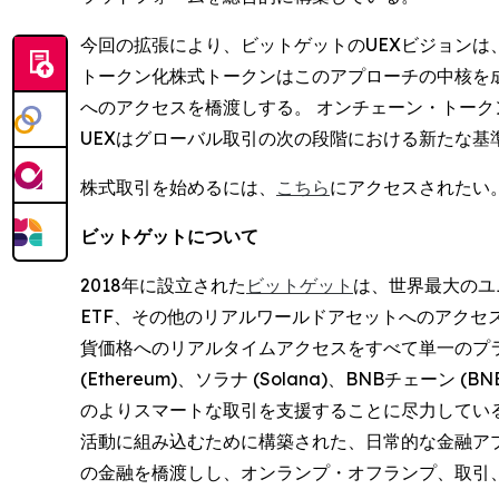
今回の拡張により、ビットゲットのUEXビジョン
トークン化株式トークンはこのアプローチの中核を
へのアクセスを橋渡しする。 オンチェーン・トーク
UEXはグローバル取引の次の段階における新たな基
株式取引を始めるには、
こちら
にアクセスされたい
ビットゲットについて
2018年に設立された
ビットゲット
は、世界最大のユニ
ETF、その他のリアルワールドアセットへのアクセ
貨価格へのリアルタイムアクセスをすべて単一のプラッ
(Ethereum)、ソラナ (Solana)、BNBチ
のよりスマートな取引を支援することに尽力している
活動に組み込むために構築された、日常的な金融アプ
の金融を橋渡しし、オンランプ・オフランプ、取引