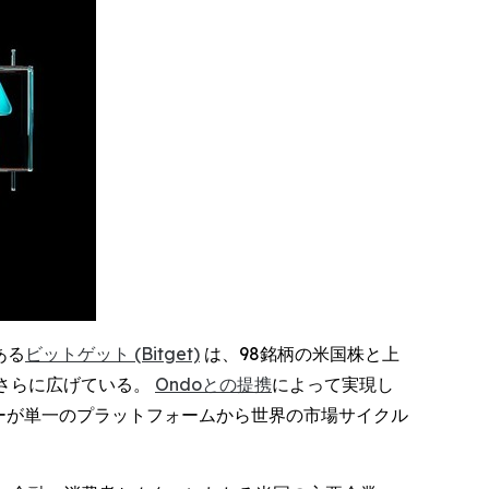
である
ビットゲット (Bitget)
は、98銘柄の米国株と上
をさらに広げている。
Ondoとの提携
によって実現し
ーが単一のプラットフォームから世界の市場サイクル