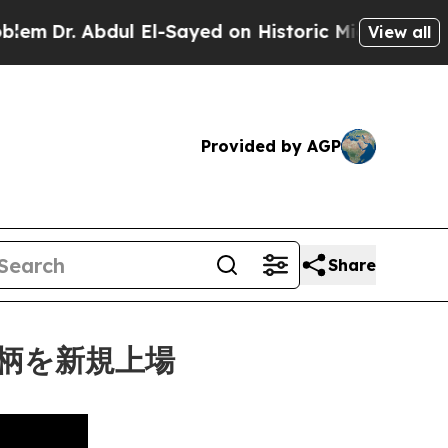
Abdul El-Sayed on Historic Michigan Win: “People 
View all
Provided by AGP
Share
銘柄を新規上場