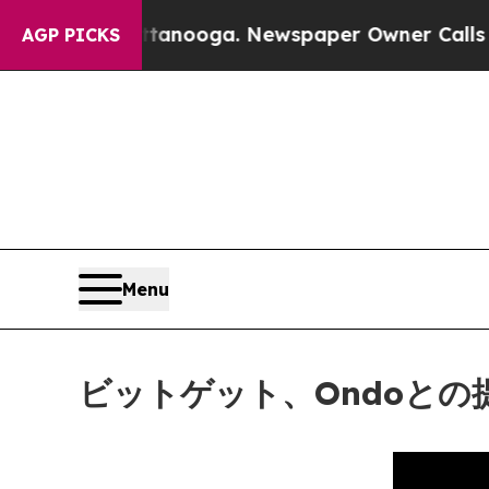
 Chattanooga. Newspaper Owner Calls the People
AGP PICKS
Menu
ビットゲット、Ondoとの