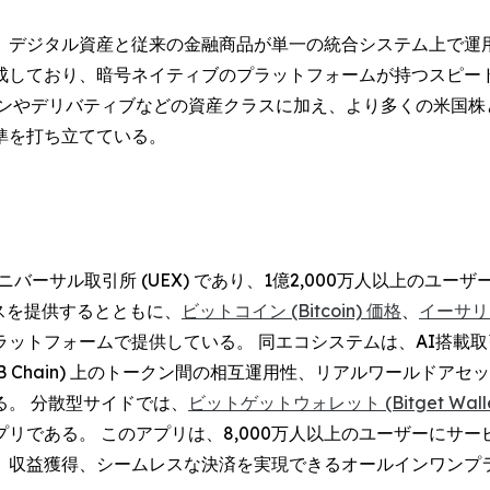
は、デジタル資産と従来の金融商品が単一の統合システム上で運
成しており、暗号ネイティブのプラットフォームが持つスピー
ンやデリバティブなどの資産クラスに加え、より多くの米国株と
準を打ち立てている。
。
バーサル取引所 (UEX) であり、1億2,000万人以上のユ
スを提供するとともに、
ビットコイン (Bitcoin) 価格
、
イーサリア
トフォームで提供している。 同エコシステムは、AI搭載取引ツー
ェーン (BNB Chain) 上のトークン間の相互運用性、リアルワ
。 分散型サイドでは、
ビットゲットウォレット (Bitget Walle
リである。 このアプリは、8,000万人以上のユーザーにサ
、収益獲得、シームレスな決済を実現できるオールインワンプ