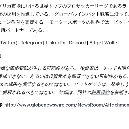
メリカ市場における世界トップのプロサッカーリーグである
ラ・
産の採用を推進している。 グローバルインパクト戦略に沿って
クチェーン教育を支援する。 モータースポーツの世界では、ビッ
引所パートナーである。
Twitter)
|
Telegram
|
LinkedIn
|
Discord
|
Bitget Wallet
m
幅な価格変動が生じる可能性がある。 投資家は、失っても困
達成できない、あるいは投資元本を回収できない可能性がある。
将来の成果を保証するものではない。 ビットゲットは、発生し
て解釈されるべきではない。 詳細は、同社の
利用規約
を参照さ
:
http://www.globenewswire.com/NewsRoom/Attachmen