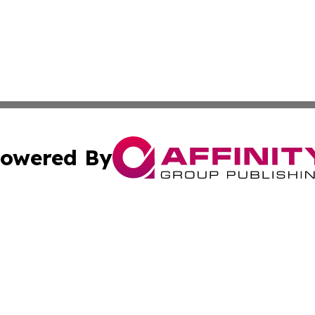
owered By
ubmit Press Release
Terms & Conditions
Copyright/DMCA
nc. dba Affinity Group Publishing & Samoan Industries To
Cookie Settings / Your Privacy Choices