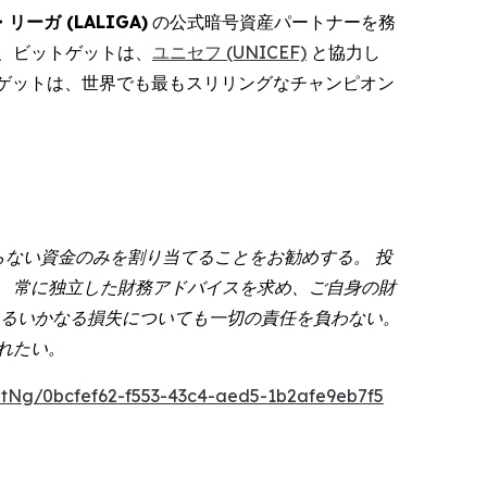
リーガ (LALIGA)
の公式暗号資産パートナーを務
、ビットゲットは、
ユニセフ (UNICEF)
と協力し
トゲットは、世界でも最もスリリングなチャンピオン
らない資金のみを割り当てることをお勧めする。 投
 常に独立した財務アドバイスを求め、ご自身の財
うるいかなる損失についても一切の責任を負わない。
れたい。
tNg/0bcfef62-f553-43c4-aed5-1b2afe9eb7f5