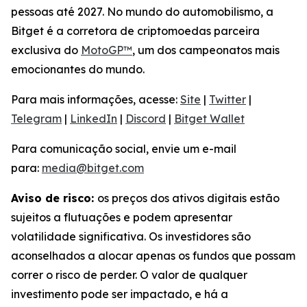
pessoas até 2027. No mundo do automobilismo, a
Bitget é a corretora de criptomoedas parceira
exclusiva do
MotoGP™
, um dos campeonatos mais
emocionantes do mundo.
Para mais informações, acesse:
Site
|
Twitter
|
Telegram
|
LinkedIn
|
Discord
|
Bitget Wallet
Para comunicação social, envie um e-mail
para:
media@bitget.com
Aviso de risco:
os preços dos ativos digitais estão
sujeitos a flutuações e podem apresentar
volatilidade significativa. Os investidores são
aconselhados a alocar apenas os fundos que possam
correr o risco de perder. O valor de qualquer
investimento pode ser impactado, e há a