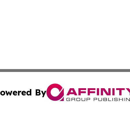
owered By
ubmit Press Release
Terms & Conditions
Copyright/DMCA
nc. dba Affinity Group Publishing & Samoan Industries To