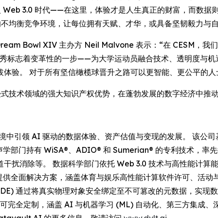
Web 3.0 时代——在这里，体验才是人生真正的财富，而数据则成
在的不均衡竞争环境，让每位拥有天赋、才华，或具备坚韧毅力与
行官、Dream Bowl XIV 主办方 Neil Malvone 表示：“在 C
驱动型代币化选秀标志着变革性的一步——为大学运动员融合技术、透明
验。 对于所有坚信橄榄球晋升之路可以更智能、更公平的人士，1
化及沉浸式技术领域的强大知识产权优势，在蓬勃发展的数字经济中推
在 Web 3.0 环境中引领 AI 驱动的数据体验、资产估值与变现的发
的声学部门持有 WiSA®、ADIO® 和 Sumerian® 的专
扰消除等。 数据科学部门依托 Web 3.0 技术与高性能计
为多个行业提供全面解决方案，涵盖体育与娱乐高性能计算软件许可、
hange® (IDE) 通过将真实物理对象安全绑定至不可篡改的元数据，
的技术套件可完全定制，涵盖 AI 与机器学习 (ML) 自动化、第