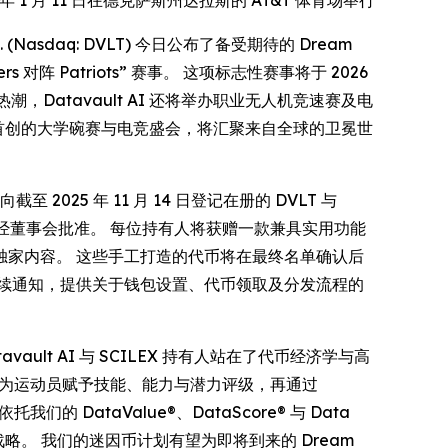
 月 11 日在德克萨斯州达拉斯的 AT&T 体育场举行
Inc. (Nasdaq: DVLT) 今日公布了备受期待的 Dream
ers 对阵 Patriots” 赛事。 这项标志性赛事将于 2026
热潮，Datavault AI 还将举办职业无人机竞速赛及电
场首创的大学碗赛与电竞盛会，将汇聚来自全球的卫冕世
向截至 2025 年 11 月 14 日登记在册的 DVLT 与
会。该分发须经董事会批准。 每位持有人将获赠一款兼具实用功能
家内容。 这些手工打造的代币将在最终名单确认后
在交付日前通过后续通知，提供关于钱包设置、代币领取及分发流程的
avault AI 与 SCILEX 持有人站在了代币经济学与高
® 为运动员赋予技能、能力与潜力评级，再通过
DataValue®、DataScore® 与 Data
产代币化战略。 我们的迷因币计划有望为即将到来的 Dream