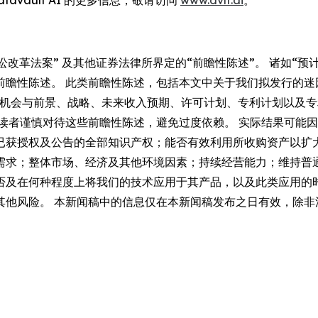
vault AI 的更多信息，敬请访问
www.dvlt.ai
。
讼改革法案” 及其他证券法律所界定的“前瞻性陈述”。 诸如“预计
瞻性陈述。 此类前瞻性陈述，包括本文中关于我们拟发行的迷因
期、业务机会与前景、战略、未来收入预期、许可计划、专利计划以
请读者谨慎对待这些前瞻性陈述，避免过度依赖。 实际结果可能
已获授权及公告的全部知识产权；能否有效利用所收购资产以扩
求；整体市场、经济及其他环境因素；持续经营能力；维持普通股
否及在何种程度上将我们的技术应用于其产品，以及此类应用的
其他风险。 本新闻稿中的信息仅在本新闻稿发布之日有效，除非