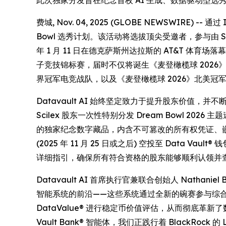
此次独家分发旨在纪念首枚 AI 生成、数据驱动型选秀币
费城, Nov. 04, 2025 (GLOBE NEWSWIRE) --
Bowl 选秀计划。该活动将选拔顶尖受邀者，参与由 Scilex (N
年 1 月 11 日在德克萨斯州达拉斯的 AT&T 体育场
子竞技锦标赛，届时不仅将诞生《麦登橄榄球 202
界冠军电竞战队，以及《麦登橄榄球 2026》北美
Datavault AI 始终坚定致力于提升股东价值，并不断推动创新
Scilex 股东一次性特别分发 Dream Bowl 20
的独家纪念数字藏品，内含不可篡改的所有权凭证、
(2025 年 11 月 25 日或之后) 空投至 Data 
详细指引，确保所有符合资格的股东能够顺利认领并
Datavault AI 首席执行官兼联合创始人 Nathani
智能系统的前沿——这些系统通过全新的碗赛参与综合筛
DataValue® 进行稳定币价值评估，从而彻底革新了数
Vault Bank® 智能体，我们正践行着 BlackRoc