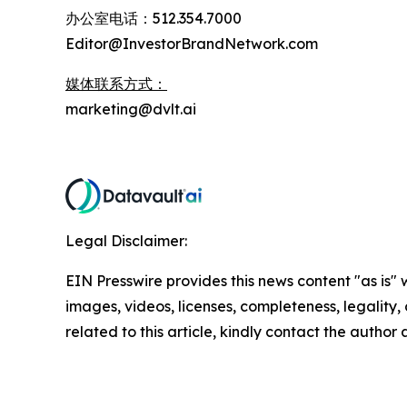
办公室电话：512.354.7000
Editor@InvestorBrandNetwork.com
媒体联系方式：
marketing@dvlt.ai
Legal Disclaimer:
EIN Presswire provides this news content "as is" 
images, videos, licenses, completeness, legality, o
related to this article, kindly contact the author