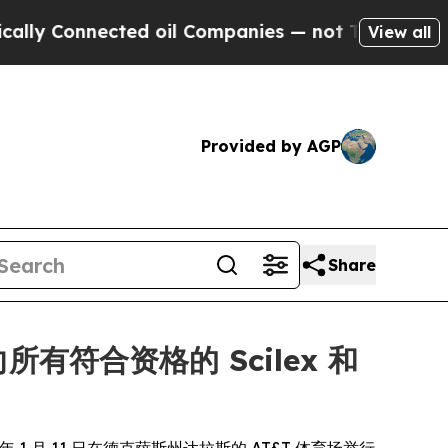
Connected oil Companies — not Taxpayers — the Ch
View all
Provided by AGP
Share
将向所有符合资格的 Scilex 和