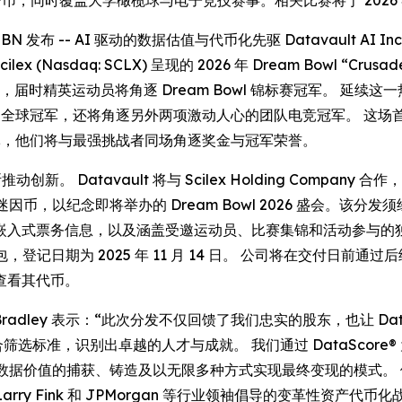
，同时覆盖大学橄榄球与电子竞技赛事。相关比赛将于 2026 年 1
 通过 IBN 发布 -- AI 驱动的数据估值与代币化先驱 Datavault AI 
asdaq: SCLX) 呈现的 2026 年 Dream Bowl “Crusad
落幕，届时精英运动员将角逐 Dream Bowl 锦标赛冠军。 延续这一
6》全球冠军，还将角逐另外两项激动人心的团队电竞冠军。 这
冠军，他们将与最强挑战者同场角逐奖金与冠军荣誉。
。 Datavault 将与 Scilex Holding Company 合作，
26 主题迷因币，以纪念即将举办的 Dream Bowl 2026 盛
嵌入式票务信息，以及涵盖受邀运动员、比赛集锦和活动参与的独
Vault® 钱包，登记日期为 2025 年 11 月 14 日。 公司将
查看其代币。
el Bradley 表示：“此次分发不仅回馈了我们忠实的股东，也让 Dat
选标准，识别出卓越的人才与成就。 我们通过 DataScore
据价值的捕获、铸造及以无限多种方式实现最终变现的模式。 依托我们的 
k 的 Larry Fink 和 JPMorgan 等行业领袖倡导的变革性资