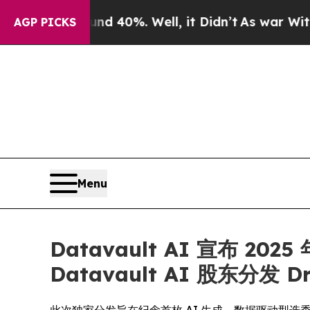
Around 40%. Well, it Didn’t
As war With Iran D
AGP PICKS
Menu
Datavault AI 宣布 20
Datavault AI 股东分发 